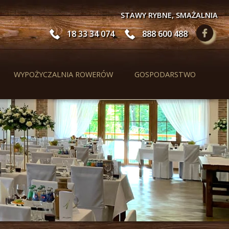
STAWY RYBNE, SMAŻALNIA
18 33 34 074
888 600 488
WYPOŻYCZALNIA ROWERÓW
GOSPODARSTWO
A