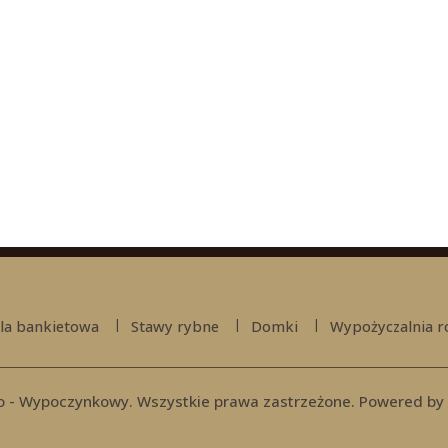
la bankietowa
Stawy rybne
Domki
Wypożyczalnia 
o - Wypoczynkowy. Wszystkie prawa zastrzeżone.
Powered by