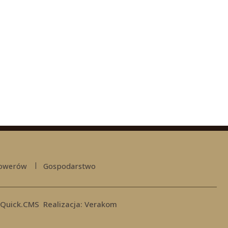
rowerów
Gospodarstwo
 Quick.CMS
Realizacja:
Verakom